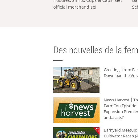
Hoodies, Shirts, Cups & Caps: Get
Ba
official merchandise!
Sc
Des nouvelles de la ferm
Greetings from F
Download the Volv
News Harvest | T
FarmCon Episode -
Expansion Premier
and... cats?
Barnyard Meetup:
Cultivator Recap (A