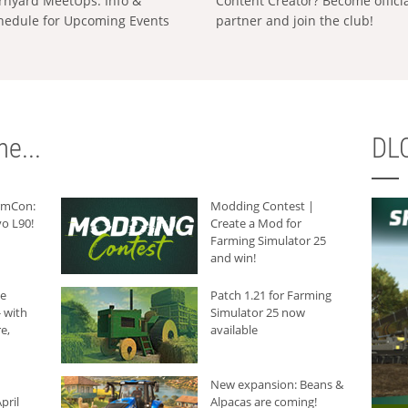
rnyard MeetUps: Info &
Content Creator? Become offici
hedule for Upcoming Events
partner and join the club!
e...
DLC
armCon:
Modding Contest |
o L90!
Create a Mod for
Farming Simulator 25
and win!
he
Patch 1.21 for Farming
 with
Simulator 25 now
e,
available
New expansion: Beans &
pril
Alpacas are coming!