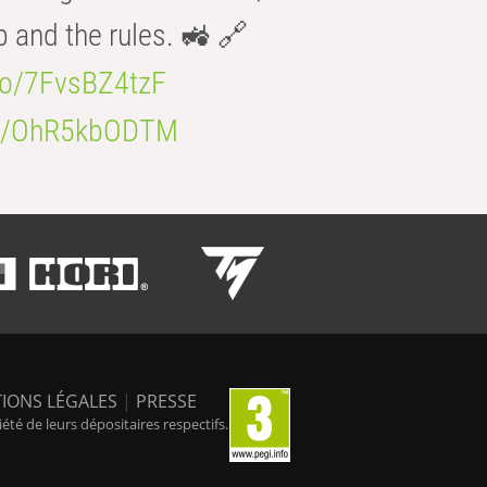
b and the rules. 🚜 🔗
.co/7FvsBZ4tzF
.co/OhR5kbODTM
IONS LÉGALES
|
PRESSE
é de leurs dépositaires respectifs.