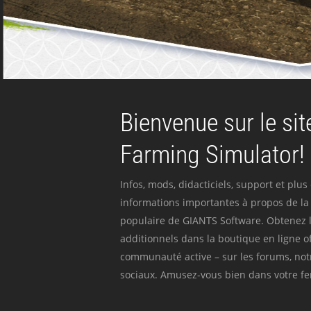
Bienvenue sur le site
Farming Simulator!
Infos, mods, didacticiels, support et plus
informations importantes à propos de la 
populaire de GIANTS Software. Obtenez l
additionnels dans la boutique en ligne off
communauté active – sur les forums, not
sociaux. Amusez-vous bien dans votre fer