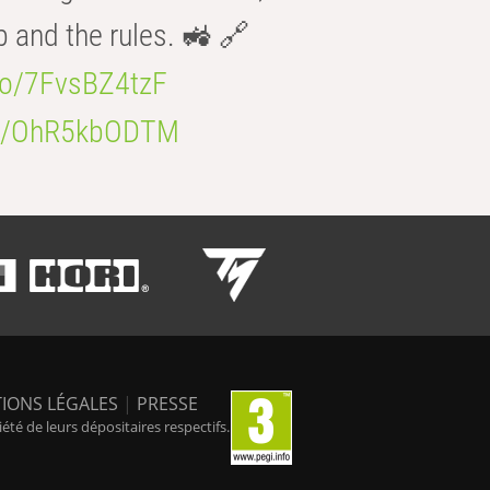
b and the rules. 🚜 🔗
.co/7FvsBZ4tzF
.co/OhR5kbODTM
IONS LÉGALES
|
PRESSE
é de leurs dépositaires respectifs.