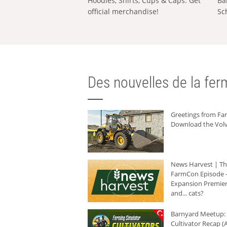
Hoodies, Shirts, Cups & Caps: Get
Ba
official merchandise!
Sc
Des nouvelles de la ferm
Greetings from F
Download the Volv
News Harvest | T
FarmCon Episode -
Expansion Premier
and... cats?
Barnyard Meetup:
Cultivator Recap (A