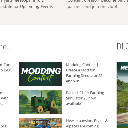
rnyard MeetUps: Info &
Content Creator? Become offici
hedule for Upcoming Events
partner and join the club!
e...
DLC
armCon:
Modding Contest |
o L90!
Create a Mod for
Farming Simulator 25
and win!
he
Patch 1.21 for Farming
 with
Simulator 25 now
e,
available
New expansion: Beans &
pril
Alpacas are coming!