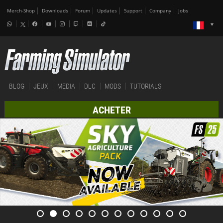
Merch-Shop
Downloads
Forum
Updates
Support
Company
Jobs
BLOG
JEUX
MEDIA
DLC
MODS
TUTORIALS
ACHETER