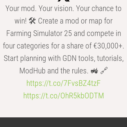
Your mod. Your vision. Your chance to
win! 🛠️ Create a mod or map for
Farming Simulator 25 and compete in
four categories for a share of €30,000+.
Start planning with GDN tools, tutorials,
ModHub and the rules. 🚜 🔗
https://t.co/7FvsBZ4tzF
https://t.co/OhR5kbODTM