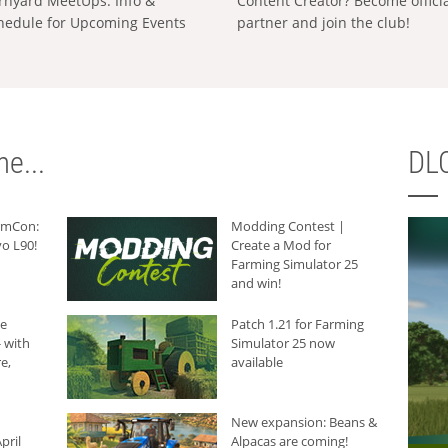
rnyard MeetUps: Info &
Content Creator? Become offici
hedule for Upcoming Events
partner and join the club!
e...
DLC
armCon:
Modding Contest |
o L90!
Create a Mod for
Farming Simulator 25
and win!
he
Patch 1.21 for Farming
 with
Simulator 25 now
e,
available
New expansion: Beans &
pril
Alpacas are coming!