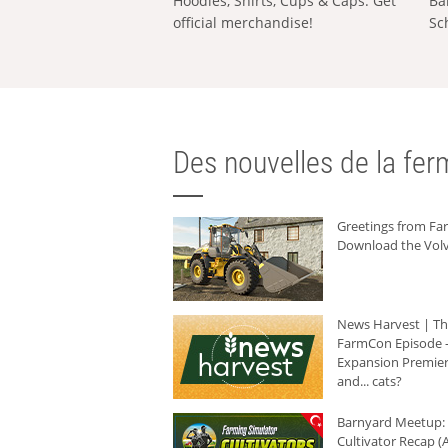
Hoodies, Shirts, Cups & Caps: Get
Ba
official merchandise!
Sc
Des nouvelles de la ferm
Greetings from F
Download the Volv
News Harvest | T
FarmCon Episode -
Expansion Premier
and... cats?
Barnyard Meetup:
Cultivator Recap (A