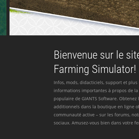
Bienvenue sur le site
Farming Simulator!
Infos, mods, didacticiels, support et plus
informations importantes à propos de la 
populaire de GIANTS Software. Obtenez l
additionnels dans la boutique en ligne off
communauté active – sur les forums, not
sociaux. Amusez-vous bien dans votre fer