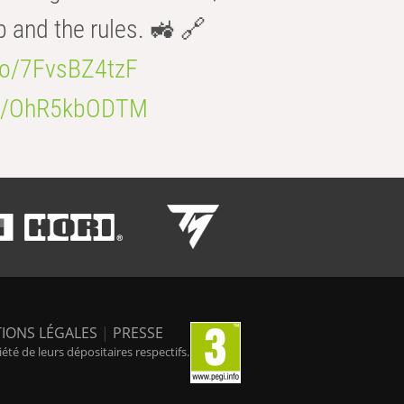
b and the rules. 🚜 🔗
.co/7FvsBZ4tzF
.co/OhR5kbODTM
IONS LÉGALES
|
PRESSE
é de leurs dépositaires respectifs.