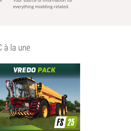
al
Your source of information for
everything modding-related.
 à la une