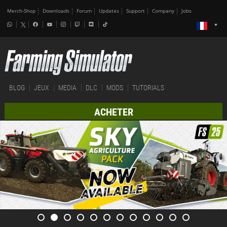
Merch-Shop
Downloads
Forum
Updates
Support
Company
Jobs
BLOG
JEUX
MEDIA
DLC
MODS
TUTORIALS
ACHETER