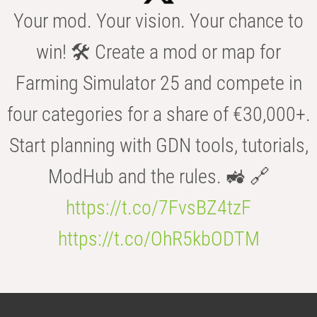
Your mod. Your vision. Your chance to
win! 🛠️ Create a mod or map for
Farming Simulator 25 and compete in
four categories for a share of €30,000+.
Start planning with GDN tools, tutorials,
ModHub and the rules. 🚜 🔗
https://t.co/7FvsBZ4tzF
https://t.co/OhR5kbODTM