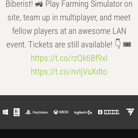
Biberist! 🚜 Play Farming Simulator on
site, team up in multiplayer, and meet
fellow players at an awesome LAN
event. Tickets are still available! 👇 🎟️
https://t.co/rzQk6Bf9xl
https://t.co/nvIjVuXdto