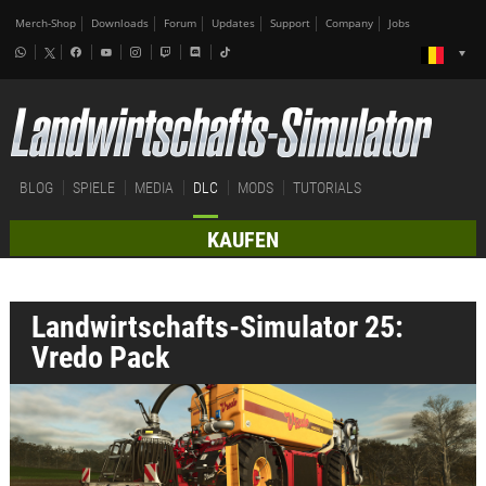
Merch-Shop
Downloads
Forum
Updates
Support
Company
Jobs
BLOG
SPIELE
MEDIA
DLC
MODS
TUTORIALS
KAUFEN
Landwirtschafts-Simulator 25:
Vredo Pack