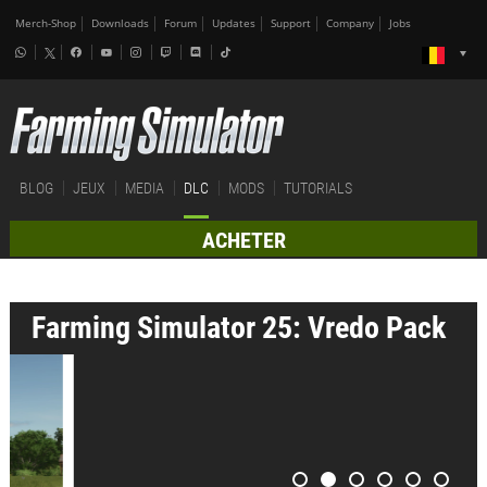
Merch-Shop
Downloads
Forum
Updates
Support
Company
Jobs
BLOG
JEUX
MEDIA
DLC
MODS
TUTORIALS
ACHETER
Farming Simulator 25: Vredo Pack