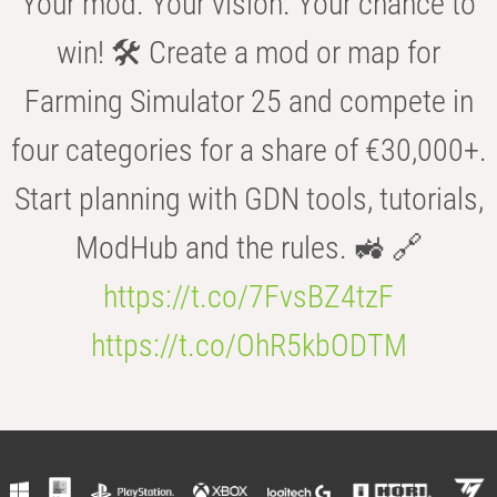
Your mod. Your vision. Your chance to
win! 🛠️ Create a mod or map for
Farming Simulator 25 and compete in
four categories for a share of €30,000+.
Start planning with GDN tools, tutorials,
ModHub and the rules. 🚜 🔗
https://t.co/7FvsBZ4tzF
https://t.co/OhR5kbODTM