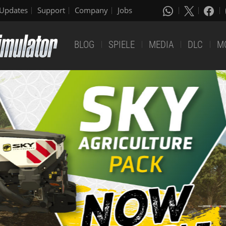
Updates
Support
Company
Jobs
BLOG
SPIELE
MEDIA
DLC
M