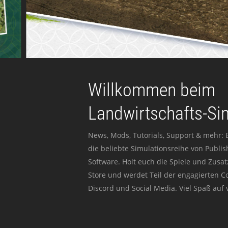
Willkommen beim
Landwirtschafts-Si
News, Mods, Tutorials, Support & mehr: 
die beliebte Simulationsreihe von Publi
Software. Holt euch die Spiele und Zusat
Store und werdet Teil der engagierten 
Discord und Social Media. Viel Spaß auf v