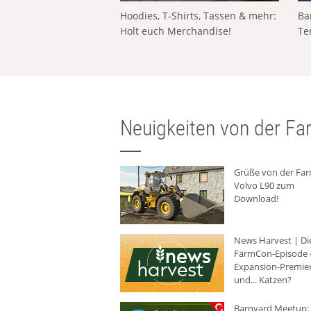
Hoodies, T-Shirts, Tassen & mehr:
Ba
Holt euch Merchandise!
Te
Neuigkeiten von der Far
Grüße von der Fa
Volvo L90 zum
Download!
News Harvest | Di
FarmCon-Episode -
Expansion-Premie
und... Katzen?
Barnyard Meetup: