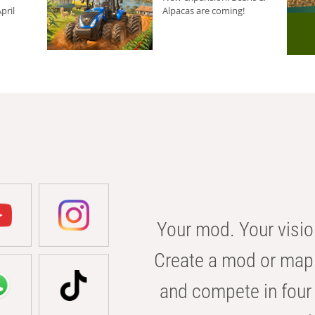
pril
Alpacas are coming!
Your mod. Your visio
Create a mod or map 
and compete in four 