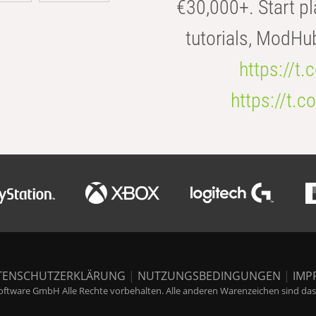
€30,000+. Start pl
tutorials, ModHu
https://t
https://t
TENSCHUTZERKLÄRUNG
|
NUTZUNGSBEDINGUNGEN
|
IMP
ftware GmbH Alle Rechte vorbehalten. Alle anderen Warenzeichen sind das E