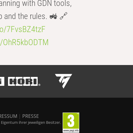
anning with GDN tools,
b and the rules. 🚜 🔗
.co/7FvsBZ4tzF
.co/OhR5kbODTM
RESSUM
|
PRESSE
igentum ihrer jeweiligen Besitzer.