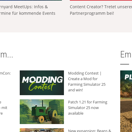
rnyard MeetUps: Infos &
Content Creator? Tretet unser
rmine für kommende Events
Partnerprogramm bei!
m...
Em
rmCon:
Modding Contest |
Create a Mod for
Farming Simulator 25
and win!
e
Patch 1.21 for Farming
 mit
Simulator 25 now
re
available
New expansion: Beans &