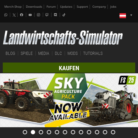
Merch-Shop
Downloads
Forum
Updates
Support
Company
Jobs
BLOG
SPIELE
MEDIA
DLC
MODS
TUTORIALS
KAUFEN