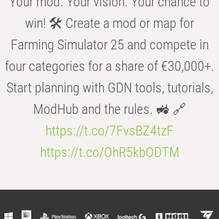
Your mod. Your vision. Your chance to
win! 🛠️ Create a mod or map for
Farming Simulator 25 and compete in
four categories for a share of €30,000+.
Start planning with GDN tools, tutorials,
ModHub and the rules. 🚜 🔗
https://t.co/7FvsBZ4tzF
https://t.co/OhR5kbODTM