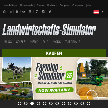
Merch-Shop
Downloads
Forum
Updates
Support
Company
Jobs
BLOG
SPIELE
MEDIA
DLC
MODS
TUTORIALS
KAUFEN