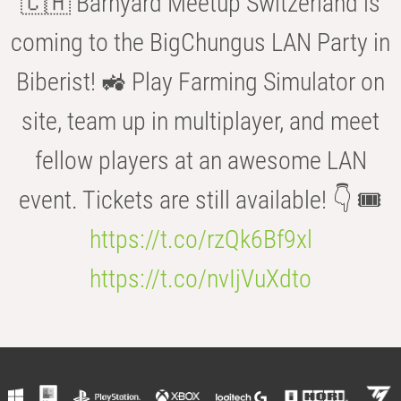
🇨🇭 Barnyard Meetup Switzerland is
coming to the BigChungus LAN Party in
Biberist! 🚜 Play Farming Simulator on
site, team up in multiplayer, and meet
fellow players at an awesome LAN
event. Tickets are still available! 👇 🎟️
https://t.co/rzQk6Bf9xl
https://t.co/nvIjVuXdto