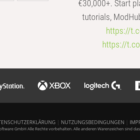
€30,000+. Start pl
tutorials, ModHu
https://t
https://t
TENSCHUTZERKLÄRUNG
|
NUTZUNGSBEDINGUNGEN
|
IMP
ftware GmbH Alle Rechte vorbehalten. Alle anderen Warenzeichen sind das E