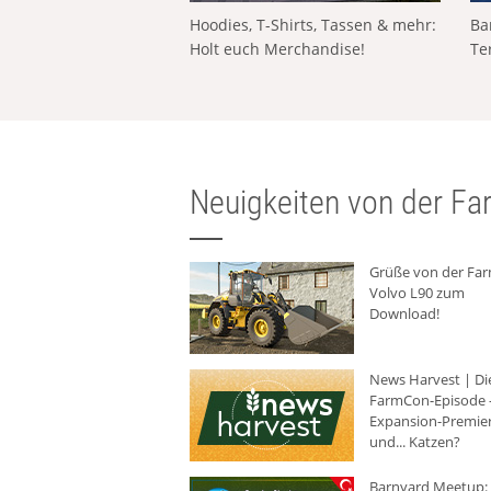
Hoodies, T-Shirts, Tassen & mehr:
Ba
Holt euch Merchandise!
Te
Neuigkeiten von der Far
Grüße von der Fa
Volvo L90 zum
Download!
News Harvest | Di
FarmCon-Episode -
Expansion-Premie
und... Katzen?
Barnyard Meetup: