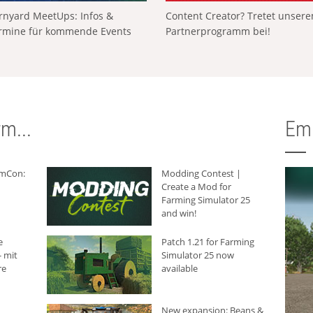
rnyard MeetUps: Infos &
Content Creator? Tretet unser
rmine für kommende Events
Partnerprogramm bei!
m...
Em
rmCon:
Modding Contest |
Create a Mod for
Farming Simulator 25
and win!
e
Patch 1.21 for Farming
 mit
Simulator 25 now
re
available
New expansion: Beans &