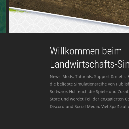
Willkommen beim
Landwirtschafts-Si
News, Mods, Tutorials, Support & mehr: 
die beliebte Simulationsreihe von Publi
Software. Holt euch die Spiele und Zusat
Store und werdet Teil der engagierten 
Discord und Social Media. Viel Spaß auf v