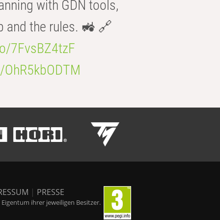
anning with GDN tools,
b and the rules. 🚜 🔗
.co/7FvsBZ4tzF
.co/OhR5kbODTM
RESSUM
|
PRESSE
igentum ihrer jeweiligen Besitzer.