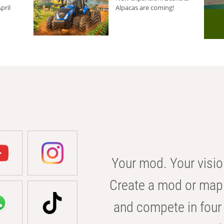
pril
Alpacas are coming!
Your mod. Your visio
Create a mod or map 
and compete in four 