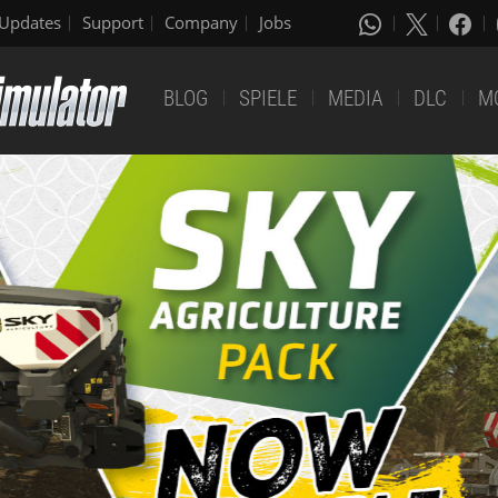
Updates
Support
Company
Jobs
BLOG
SPIELE
MEDIA
DLC
M