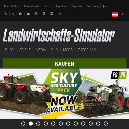
Merch-Shop
Downloads
Forum
Updates
Support
Company
Jobs
BLOG
SPIELE
MEDIA
DLC
MODS
TUTORIALS
KAUFEN