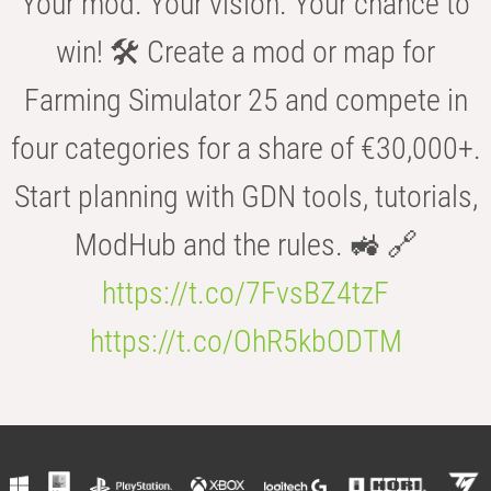
Your mod. Your vision. Your chance to
win! 🛠️ Create a mod or map for
Farming Simulator 25 and compete in
four categories for a share of €30,000+.
Start planning with GDN tools, tutorials,
ModHub and the rules. 🚜 🔗
https://t.co/7FvsBZ4tzF
https://t.co/OhR5kbODTM