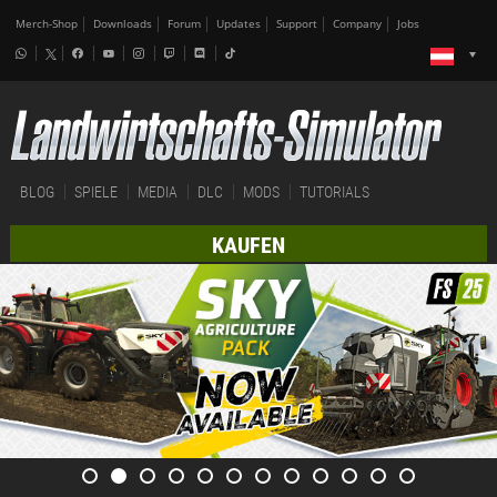
Merch-Shop
Downloads
Forum
Updates
Support
Company
Jobs
BLOG
SPIELE
MEDIA
DLC
MODS
TUTORIALS
KAUFEN