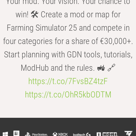
Your mod. Your vision. Your chance to
win! 🛠️ Create a mod or map for
Farming Simulator 25 and compete in
four categories for a share of €30,000+.
Start planning with GDN tools, tutorials,
ModHub and the rules. 🚜 🔗
https://t.co/7FvsBZ4tzF
https://t.co/OhR5kbODTM