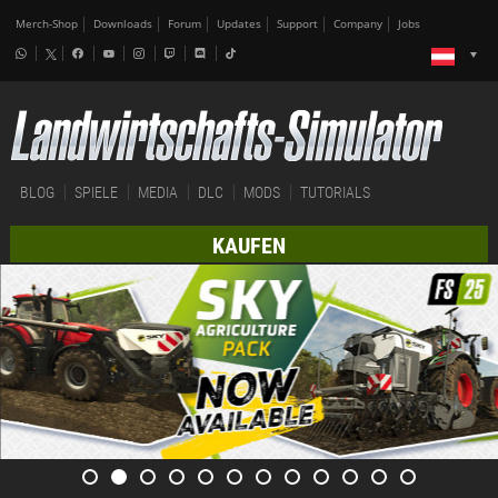
Merch-Shop
Downloads
Forum
Updates
Support
Company
Jobs
BLOG
SPIELE
MEDIA
DLC
MODS
TUTORIALS
KAUFEN