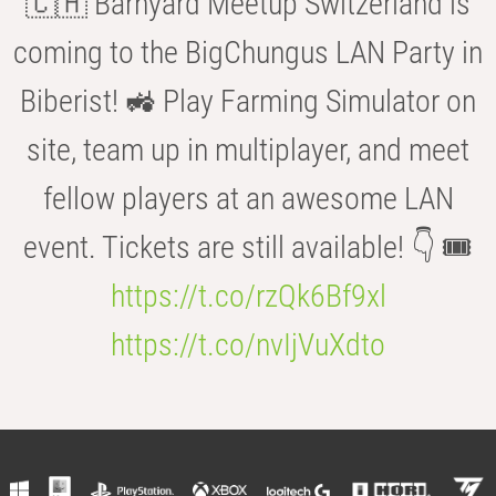
🇨🇭 Barnyard Meetup Switzerland is
coming to the BigChungus LAN Party in
Biberist! 🚜 Play Farming Simulator on
site, team up in multiplayer, and meet
fellow players at an awesome LAN
event. Tickets are still available! 👇 🎟️
https://t.co/rzQk6Bf9xl
https://t.co/nvIjVuXdto