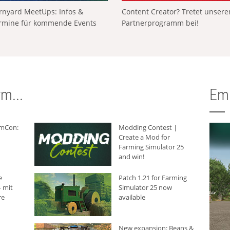
rnyard MeetUps: Infos &
Content Creator? Tretet unser
rmine für kommende Events
Partnerprogramm bei!
m...
Em
rmCon:
Modding Contest |
Create a Mod for
Farming Simulator 25
and win!
e
Patch 1.21 for Farming
 mit
Simulator 25 now
re
available
New expansion: Beans &