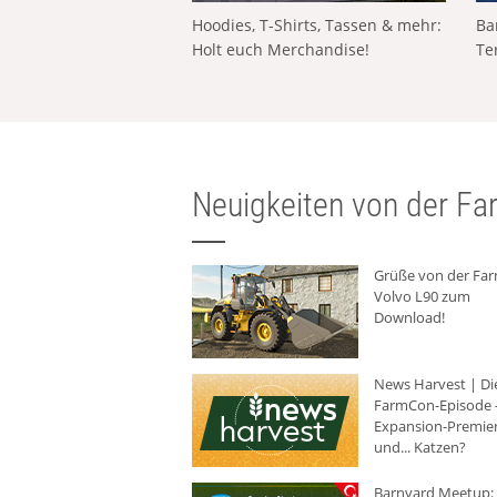
Hoodies, T-Shirts, Tassen & mehr:
Ba
Holt euch Merchandise!
Te
Neuigkeiten von der Far
Grüße von der Fa
Volvo L90 zum
Download!
News Harvest | Di
FarmCon-Episode -
Expansion-Premie
und... Katzen?
Barnyard Meetup: