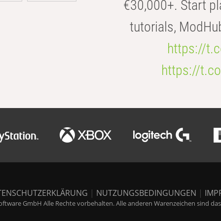
€30,000+. Start pl
tutorials, ModHu
https://t
https://t
TENSCHUTZERKLÄRUNG
|
NUTZUNGSBEDINGUNGEN
|
IMP
ftware GmbH Alle Rechte vorbehalten. Alle anderen Warenzeichen sind das E