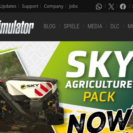
Updates
Support
Company
Jobs
BLOG
SPIELE
MEDIA
DLC
M