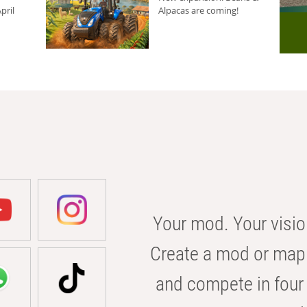
pril
Alpacas are coming!
Your mod. Your visio
Create a mod or map 
and compete in four 