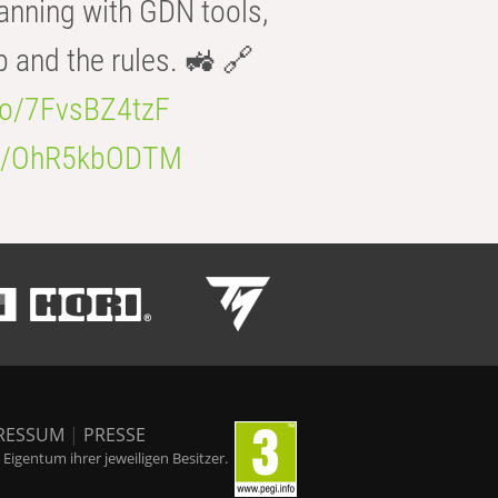
anning with GDN tools,
b and the rules. 🚜 🔗
.co/7FvsBZ4tzF
.co/OhR5kbODTM
RESSUM
|
PRESSE
igentum ihrer jeweiligen Besitzer.