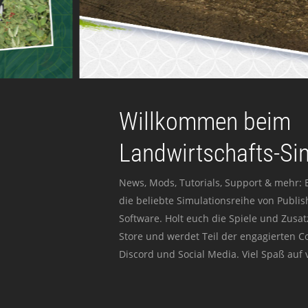
Willkommen beim
Landwirtschafts-Si
News, Mods, Tutorials, Support & mehr: 
die beliebte Simulationsreihe von Publi
Software. Holt euch die Spiele und Zusat
Store und werdet Teil der engagierten 
Discord und Social Media. Viel Spaß auf v