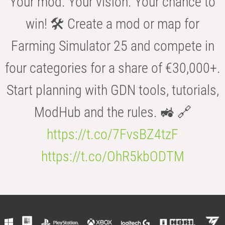
Your mod. Your vision. Your chance to
win! 🛠️ Create a mod or map for
Farming Simulator 25 and compete in
four categories for a share of €30,000+.
Start planning with GDN tools, tutorials,
ModHub and the rules. 🚜 🔗
https://t.co/7FvsBZ4tzF
https://t.co/OhR5kbODTM