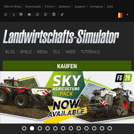
Merch-Shop
Downloads
Forum
Updates
Support
Company
Jobs
BLOG
SPIELE
MEDIA
DLC
MODS
TUTORIALS
KAUFEN