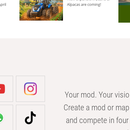
pril
Alpacas are coming!
Your mod. Your visio
Create a mod or map 
and compete in four 