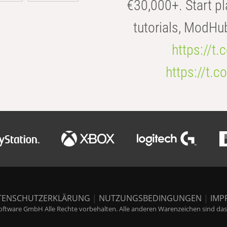
€30,000+. Start pl
tutorials, ModHu
https://t
https://t
TENSCHUTZERKLÄRUNG
|
NUTZUNGSBEDINGUNGEN
|
IMP
ftware GmbH Alle Rechte vorbehalten. Alle anderen Warenzeichen sind das E