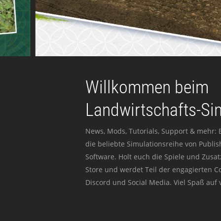
Willkommen beim
Landwirtschafts-Si
News, Mods, Tutorials, Support & mehr: 
die beliebte Simulationsreihe von Publi
Software. Holt euch die Spiele und Zusat
Store und werdet Teil der engagierten 
Discord und Social Media. Viel Spaß auf v