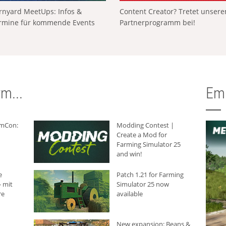
rnyard MeetUps: Infos &
Content Creator? Tretet unser
rmine für kommende Events
Partnerprogramm bei!
m...
Em
rmCon:
Modding Contest |
Create a Mod for
Farming Simulator 25
and win!
e
Patch 1.21 for Farming
 mit
Simulator 25 now
re
available
New expansion: Beans &