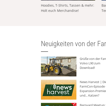
Hoodies, T-Shirts, Tassen & mehr:
Ba
Holt euch Merchandise!
Te
Neuigkeiten von der Far
Grüße von der Fa
Volvo L90 zum
Download!
News Harvest | Di
FarmCon-Episode -
Expansion-Premie
und... Katzen?
Barnyard Meetup: