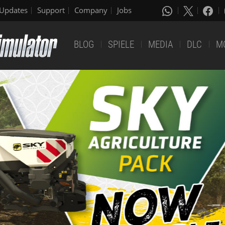
Updates
Support
Company
Jobs
BLOG
SPIELE
MEDIA
DLC
M