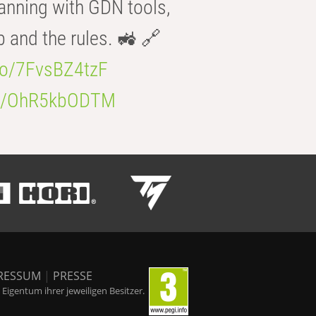
anning with GDN tools,
b and the rules. 🚜 🔗
.co/7FvsBZ4tzF
.co/OhR5kbODTM
RESSUM
|
PRESSE
igentum ihrer jeweiligen Besitzer.