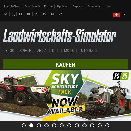
Merch-Shop
Downloads
Forum
Updates
Support
Company
Jobs
BLOG
SPIELE
MEDIA
DLC
MODS
TUTORIALS
KAUFEN