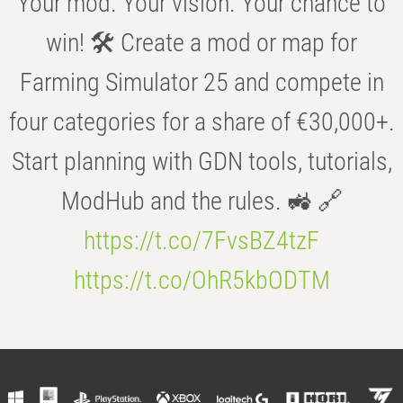
Your mod. Your vision. Your chance to
win! 🛠️ Create a mod or map for
Farming Simulator 25 and compete in
four categories for a share of €30,000+.
Start planning with GDN tools, tutorials,
ModHub and the rules. 🚜 🔗
https://t.co/7FvsBZ4tzF
https://t.co/OhR5kbODTM