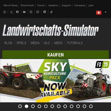
Merch-Shop
Downloads
Forum
Updates
Support
Company
Jobs
BLOG
SPIELE
MEDIA
DLC
MODS
TUTORIALS
KAUFEN