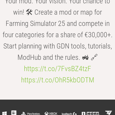
Your mod. Your vision. Your chance to
win! 🛠️ Create a mod or map for
Farming Simulator 25 and compete in
four categories for a share of €30,000+.
Start planning with GDN tools, tutorials,
ModHub and the rules. 🚜 🔗
https://t.co/7FvsBZ4tzF
https://t.co/OhR5kbODTM