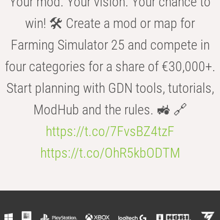
Your mod. Your vision. Your chance to
win! 🛠️ Create a mod or map for
Farming Simulator 25 and compete in
four categories for a share of €30,000+.
Start planning with GDN tools, tutorials,
ModHub and the rules. 🚜 🔗
https://t.co/7FvsBZ4tzF
https://t.co/OhR5kbODTM