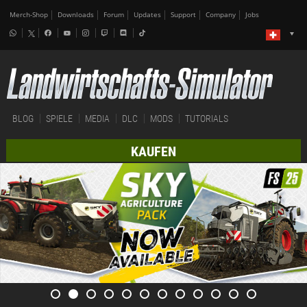
Merch-Shop
Downloads
Forum
Updates
Support
Company
Jobs
BLOG
SPIELE
MEDIA
DLC
MODS
TUTORIALS
KAUFEN