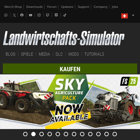
Merch-Shop
Downloads
Forum
Updates
Support
Company
Jobs
BLOG
SPIELE
MEDIA
DLC
MODS
TUTORIALS
KAUFEN