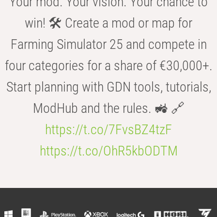
Your mod. Your vision. Your chance to
win! 🛠️ Create a mod or map for
Farming Simulator 25 and compete in
four categories for a share of €30,000+.
Start planning with GDN tools, tutorials,
ModHub and the rules. 🚜 🔗
https://t.co/7FvsBZ4tzF
https://t.co/OhR5kbODTM