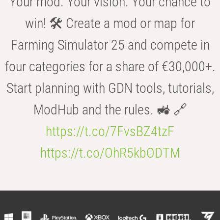
Your mod. Your vision. Your chance to
win! 🛠️ Create a mod or map for
Farming Simulator 25 and compete in
four categories for a share of €30,000+.
Start planning with GDN tools, tutorials,
ModHub and the rules. 🚜 🔗
https://t.co/7FvsBZ4tzF
https://t.co/OhR5kbODTM