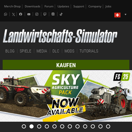
Merch-Shop
Downloads
Forum
Updates
Support
Company
Jobs
BLOG
SPIELE
MEDIA
DLC
MODS
TUTORIALS
KAUFEN