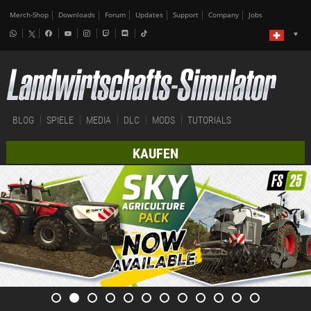
Merch-Shop
Downloads
Forum
Updates
Support
Company
Jobs
BLOG
SPIELE
MEDIA
DLC
MODS
TUTORIALS
KAUFEN