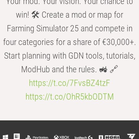
Your mod. Your vision. Your chance to
win! 🛠️ Create a mod or map for
Farming Simulator 25 and compete in
four categories for a share of €30,000+.
Start planning with GDN tools, tutorials,
ModHub and the rules. 🚜 🔗
https://t.co/7FvsBZ4tzF
https://t.co/OhR5kbODTM