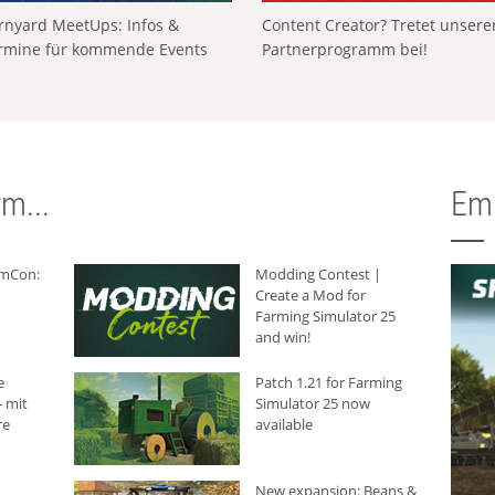
rnyard MeetUps: Infos &
Content Creator? Tretet unser
rmine für kommende Events
Partnerprogramm bei!
m...
Em
rmCon:
Modding Contest |
Create a Mod for
Farming Simulator 25
and win!
e
Patch 1.21 for Farming
 mit
Simulator 25 now
re
available
New expansion: Beans &