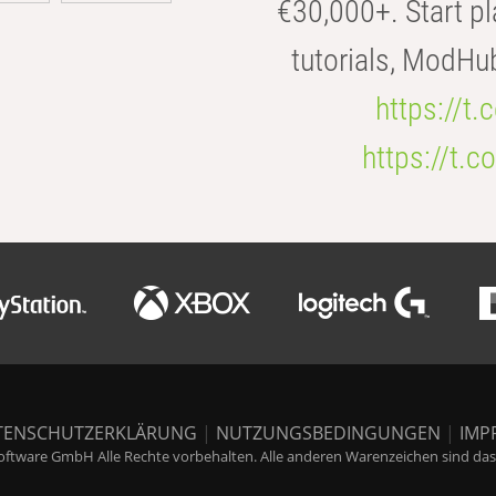
€30,000+. Start pl
tutorials, ModHu
https://t
https://t
TENSCHUTZERKLÄRUNG
|
NUTZUNGSBEDINGUNGEN
|
IMP
ftware GmbH Alle Rechte vorbehalten. Alle anderen Warenzeichen sind das E