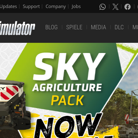
Updates
Support
Company
Jobs
BLOG
SPIELE
MEDIA
DLC
M