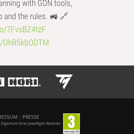
anning with GDN tools,
b and the rules. 🚜 🔗
.co/7FvsBZ4tzF
.co/OhR5kbODTM
RESSUM
|
PRESSE
igentum ihrer jeweiligen Besitzer.