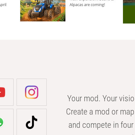
pril
Alpacas are coming!
Your mod. Your visio
Create a mod or map 
and compete in four 