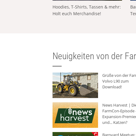
Hoodies, T-Shirts, Tassen & mehr:
Ba
Holt euch Merchandise!
Te
Neuigkeiten von der Far
Grüße von der Fa
Volvo L90 zum
Download!
News Harvest | Di
FarmCon-Episode -
Expansion-Premie
und... Katzen?
Barnyard Meetup: