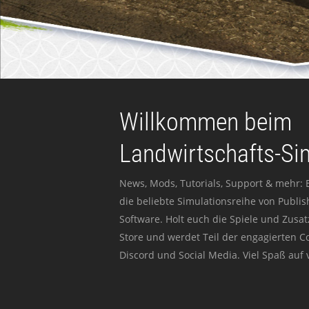
Willkommen beim
Landwirtschafts-Si
News, Mods, Tutorials, Support & mehr: 
die beliebte Simulationsreihe von Publi
Software. Holt euch die Spiele und Zusat
Store und werdet Teil der engagierten 
Discord und Social Media. Viel Spaß auf v