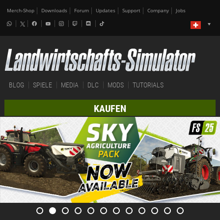
Merch-Shop
Downloads
Forum
Updates
Support
Company
Jobs
BLOG
SPIELE
MEDIA
DLC
MODS
TUTORIALS
KAUFEN