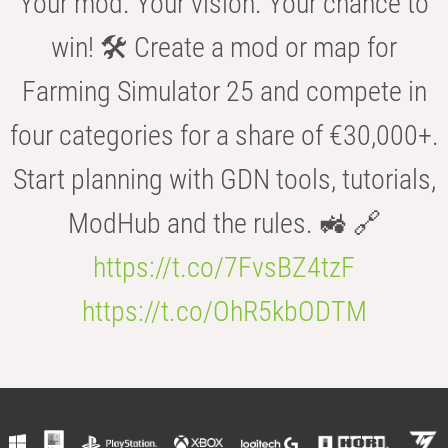
Your mod. Your vision. Your chance to
win! 🛠️ Create a mod or map for
Farming Simulator 25 and compete in
four categories for a share of €30,000+.
Start planning with GDN tools, tutorials,
ModHub and the rules. 🚜 🔗
https://t.co/7FvsBZ4tzF
https://t.co/OhR5kbODTM