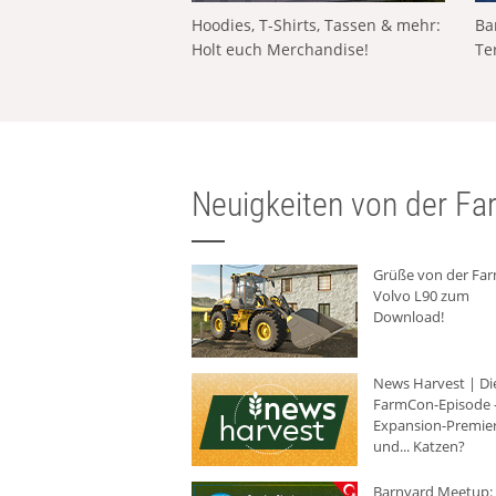
Hoodies, T-Shirts, Tassen & mehr:
Ba
Holt euch Merchandise!
Te
Neuigkeiten von der Far
Grüße von der Fa
Volvo L90 zum
Download!
News Harvest | Di
FarmCon-Episode -
Expansion-Premie
und... Katzen?
Barnyard Meetup: