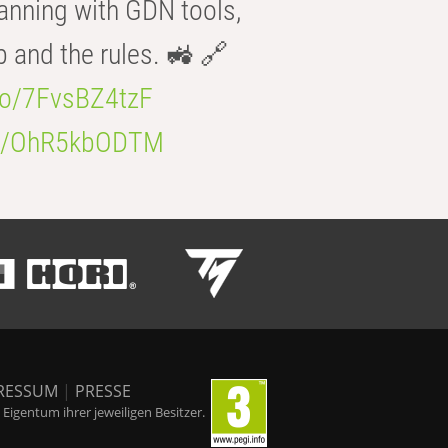
anning with GDN tools,
b and the rules. 🚜 🔗
.co/7FvsBZ4tzF
.co/OhR5kbODTM
RESSUM
|
PRESSE
igentum ihrer jeweiligen Besitzer.