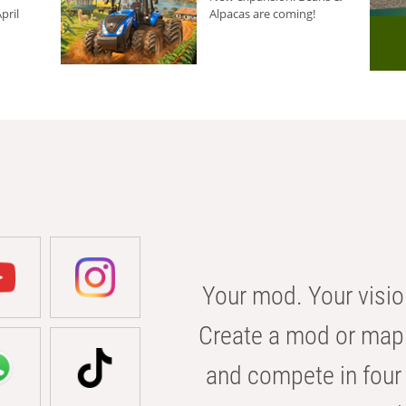
pril
Alpacas are coming!
Your mod. Your visio
Create a mod or map 
and compete in four 