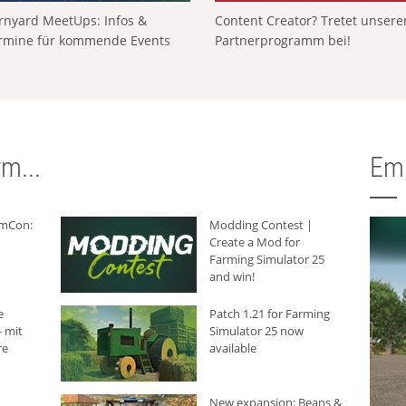
rnyard MeetUps: Infos &
Content Creator? Tretet unser
rmine für kommende Events
Partnerprogramm bei!
m...
Em
rmCon:
Modding Contest |
Create a Mod for
Farming Simulator 25
and win!
e
Patch 1.21 for Farming
 mit
Simulator 25 now
re
available
New expansion: Beans &