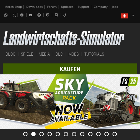
Merch-Shop
Downloads
Forum
Updates
Support
Company
Jobs
BLOG
SPIELE
MEDIA
DLC
MODS
TUTORIALS
KAUFEN