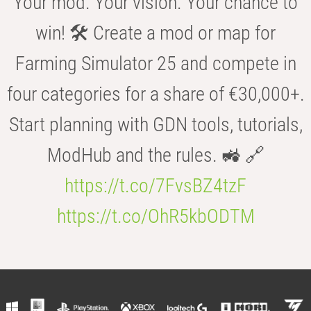
Your mod. Your vision. Your chance to
win! 🛠️ Create a mod or map for
Farming Simulator 25 and compete in
four categories for a share of €30,000+.
Start planning with GDN tools, tutorials,
ModHub and the rules. 🚜 🔗
https://t.co/7FvsBZ4tzF
https://t.co/OhR5kbODTM