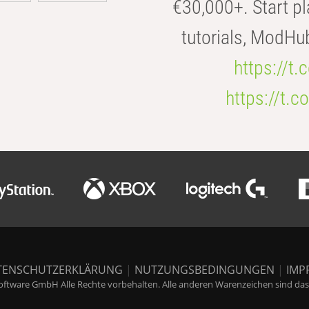
€30,000+. Start pl
tutorials, ModHu
https://t
https://t
TENSCHUTZERKLÄRUNG
|
NUTZUNGSBEDINGUNGEN
|
IMP
ftware GmbH Alle Rechte vorbehalten. Alle anderen Warenzeichen sind das E