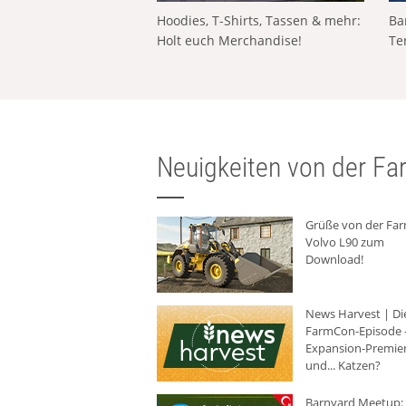
Hoodies, T-Shirts, Tassen & mehr:
Ba
Holt euch Merchandise!
Te
Neuigkeiten von der Far
Grüße von der Fa
Volvo L90 zum
Download!
News Harvest | Di
FarmCon-Episode -
Expansion-Premie
und... Katzen?
Barnyard Meetup: