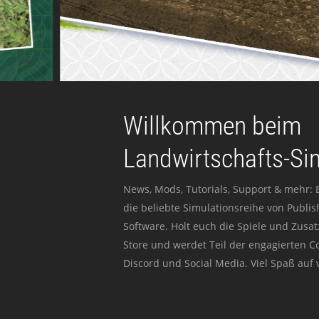
Willkommen beim
Landwirtschafts-Si
News, Mods, Tutorials, Support & mehr: 
die beliebte Simulationsreihe von Publi
Software. Holt euch die Spiele und Zusat
Store und werdet Teil der engagierten 
Discord und Social Media. Viel Spaß auf v