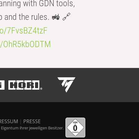
anning with GDN tools,
b and the rules. 🚜 🔗
.co/7FvsBZ4tzF
.co/OhR5kbODTM
RESSUM
|
PRESSE
igentum ihrer jeweiligen Besitzer.