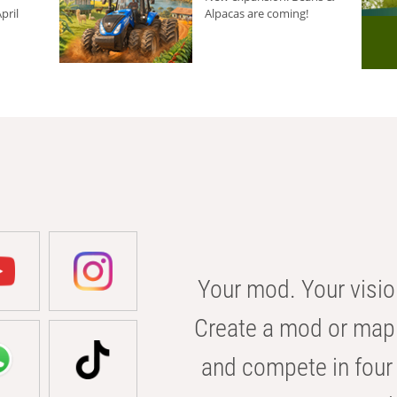
pril
Alpacas are coming!
Your mod. Your visio
Create a mod or map 
and compete in four 