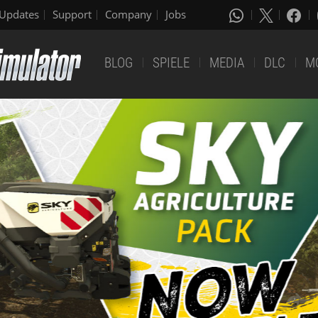
Updates
Support
Company
Jobs
BLOG
SPIELE
MEDIA
DLC
M