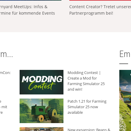
rnyard MeetUps: Infos &
Content Creator? Tretet unser
rmine für kommende Events
Partnerprogramm bei!
m...
Em
rmCon:
Modding Contest |
Create a Mod for
Farming Simulator 25
and win!
e
Patch 1.21 for Farming
 mit
Simulator 25 now
re
available
New expansion: Beans &