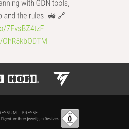
anning with GDN tools,
b and the rules. 🚜 🔗
.co/7FvsBZ4tzF
.co/OhR5kbODTM
RESSUM
|
PRESSE
igentum ihrer jeweiligen Besitzer.