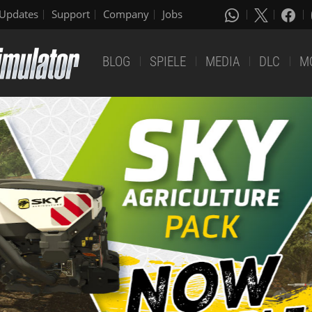
Updates
Support
Company
Jobs
BLOG
SPIELE
MEDIA
DLC
M