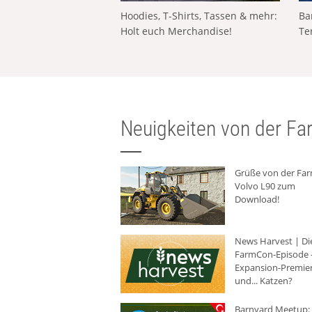
Hoodies, T-Shirts, Tassen & mehr:
Ba
Holt euch Merchandise!
Te
Neuigkeiten von der Far
Grüße von der Fa
Volvo L90 zum
Download!
News Harvest | Di
FarmCon-Episode -
Expansion-Premie
und... Katzen?
Barnyard Meetup: