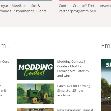
rnyard MeetUps: Infos &
Content Creator? Tretet unser
rmine für kommende Events
Partnerprogramm bei!
m...
Em
rmCon:
Modding Contest |
Create a Mod for
Farming Simulator 25
and win!
e
Patch 1.21 for Farming
 mit
Simulator 25 now
re
available
New expansion: Beans &