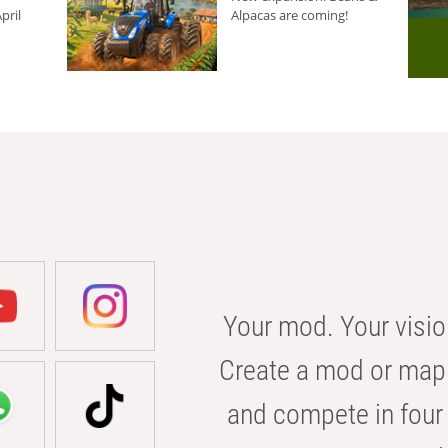
pril
Alpacas are coming!
Your mod. Your visio
Create a mod or map 
and compete in four 