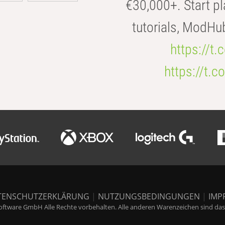
€30,000+. Start pl
tutorials, ModHu
https://t
https://t
TENSCHUTZERKLÄRUNG
|
NUTZUNGSBEDINGUNGEN
|
IMP
ftware GmbH Alle Rechte vorbehalten. Alle anderen Warenzeichen sind das E