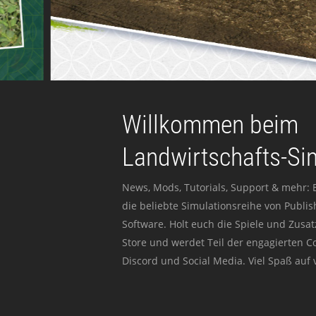
Willkommen beim
Landwirtschafts-Si
News, Mods, Tutorials, Support & mehr: 
die beliebte Simulationsreihe von Publi
Software. Holt euch die Spiele und Zusat
Store und werdet Teil der engagierten 
Discord und Social Media. Viel Spaß auf v