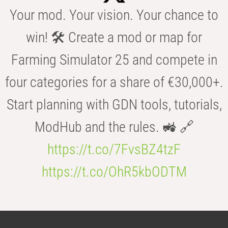
Your mod. Your vision. Your chance to
win! 🛠️ Create a mod or map for
Farming Simulator 25 and compete in
four categories for a share of €30,000+.
Start planning with GDN tools, tutorials,
ModHub and the rules. 🚜 🔗
https://t.co/7FvsBZ4tzF
https://t.co/OhR5kbODTM