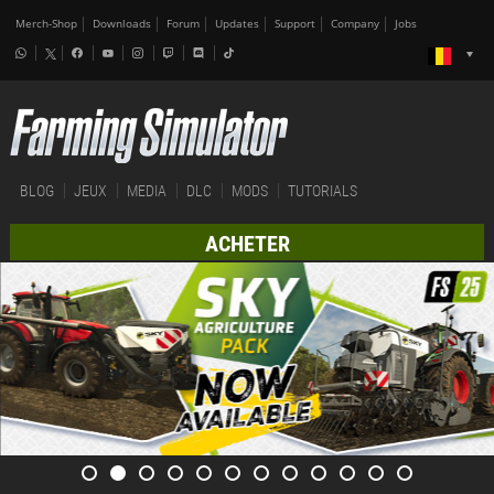
Merch-Shop
Downloads
Forum
Updates
Support
Company
Jobs
BLOG
JEUX
MEDIA
DLC
MODS
TUTORIALS
ACHETER