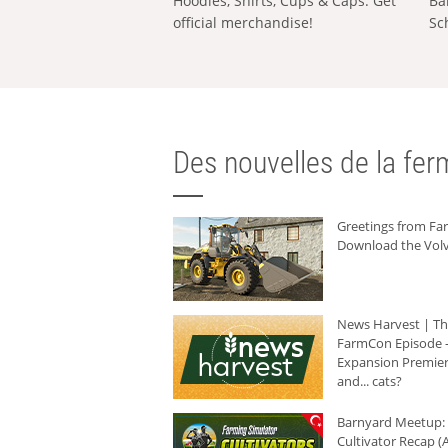
Hoodies, Shirts, Cups & Caps: Get
Ba
official merchandise!
Sc
Des nouvelles de la ferm
Greetings from F
Download the Volv
News Harvest | T
FarmCon Episode -
Expansion Premier
and... cats?
Barnyard Meetup:
Cultivator Recap (A