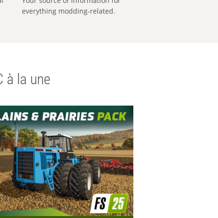
al
Your source of information for
everything modding-related.
 à la une