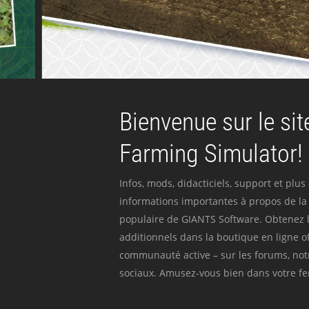
Bienvenue sur le site
Farming Simulator!
Infos, mods, didacticiels, support et plus
informations importantes à propos de la 
populaire de GIANTS Software. Obtenez l
additionnels dans la boutique en ligne off
communauté active – sur les forums, not
sociaux. Amusez-vous bien dans votre fer