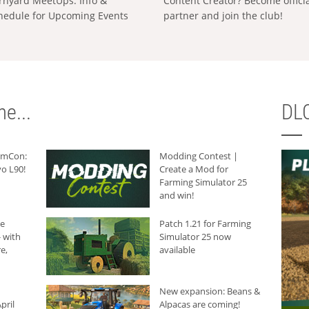
rnyard MeetUps: Info &
Content Creator? Become offici
hedule for Upcoming Events
partner and join the club!
e...
DLC
armCon:
Modding Contest |
o L90!
Create a Mod for
Farming Simulator 25
and win!
he
Patch 1.21 for Farming
 with
Simulator 25 now
e,
available
New expansion: Beans &
pril
Alpacas are coming!