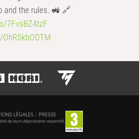
b and the rules. 🚜 🔗
.co/7FvsBZ4tzF
.co/OhR5kbODTM
IONS LÉGALES
|
PRESSE
é de leurs dépositaires respectifs.