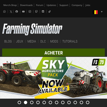
Merch-Shop
Downloads
Forum
Updates
Support
Company
Jobs
BLOG
JEUX
MEDIA
DLC
MODS
TUTORIALS
ACHETER