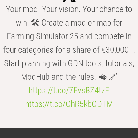
Your mod. Your vision. Your chance to
win! 🛠️ Create a mod or map for
Farming Simulator 25 and compete in
four categories for a share of €30,000+.
Start planning with GDN tools, tutorials,
ModHub and the rules. 🚜 🔗
https://t.co/7FvsBZ4tzF
https://t.co/OhR5kbODTM