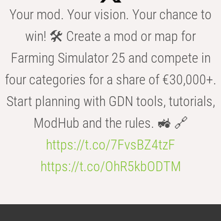
Your mod. Your vision. Your chance to
win! 🛠️ Create a mod or map for
Farming Simulator 25 and compete in
four categories for a share of €30,000+.
Start planning with GDN tools, tutorials,
ModHub and the rules. 🚜 🔗
https://t.co/7FvsBZ4tzF
https://t.co/OhR5kbODTM