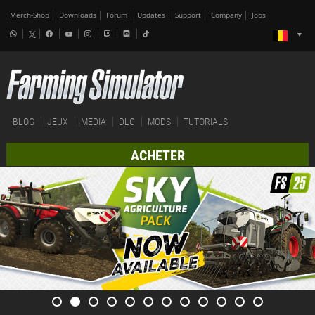
Merch-Shop
Downloads
Forum
Updates
Support
Company
Jobs
BLOG
JEUX
MEDIA
DLC
MODS
TUTORIALS
ACHETER