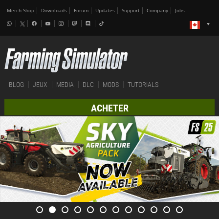
Merch-Shop
Downloads
Forum
Updates
Support
Company
Jobs
BLOG
JEUX
MEDIA
DLC
MODS
TUTORIALS
ACHETER