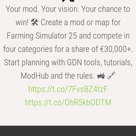
Your mod. Your vision. Your chance to
win! 🛠️ Create a mod or map for
Farming Simulator 25 and compete in
four categories for a share of €30,000+.
Start planning with GDN tools, tutorials,
ModHub and the rules. 🚜 🔗
https://t.co/7FvsBZ4tzF
https://t.co/OhR5kbODTM