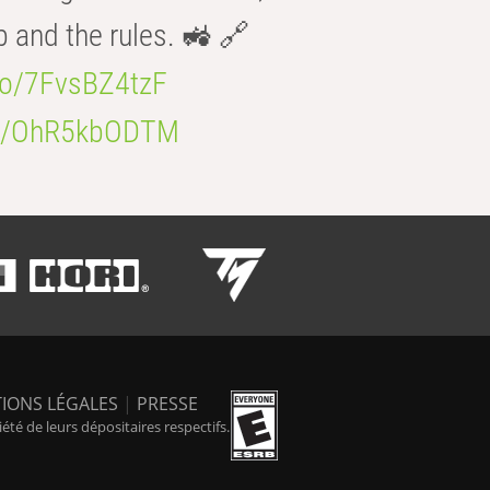
b and the rules. 🚜 🔗
.co/7FvsBZ4tzF
.co/OhR5kbODTM
IONS LÉGALES
|
PRESSE
é de leurs dépositaires respectifs.