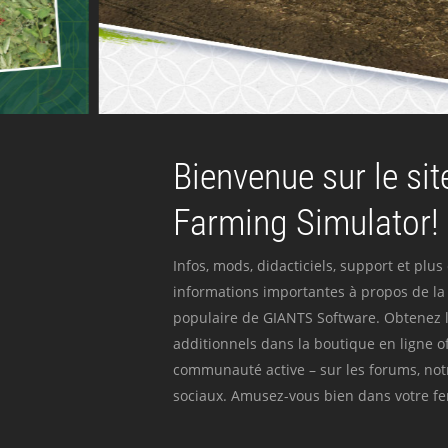
Bienvenue sur le site
Farming Simulator!
Infos, mods, didacticiels, support et plus
informations importantes à propos de la 
populaire de GIANTS Software. Obtenez l
additionnels dans la boutique en ligne off
communauté active – sur les forums, not
sociaux. Amusez-vous bien dans votre fer