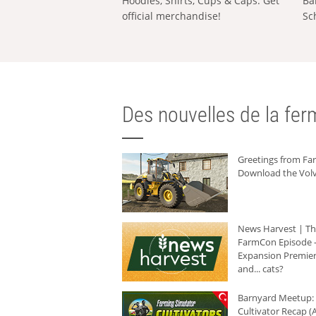
Hoodies, Shirts, Cups & Caps: Get
Ba
official merchandise!
Sc
Des nouvelles de la ferm
Greetings from F
Download the Volv
News Harvest | T
FarmCon Episode -
Expansion Premier
and... cats?
Barnyard Meetup:
Cultivator Recap (A