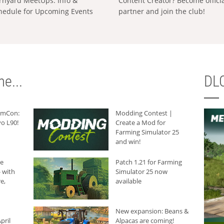
rnyard MeetUps: Info &
Content Creator? Become offici
hedule for Upcoming Events
partner and join the club!
e...
DLC
armCon:
Modding Contest |
o L90!
Create a Mod for
Farming Simulator 25
and win!
he
Patch 1.21 for Farming
 with
Simulator 25 now
e,
available
New expansion: Beans &
pril
Alpacas are coming!