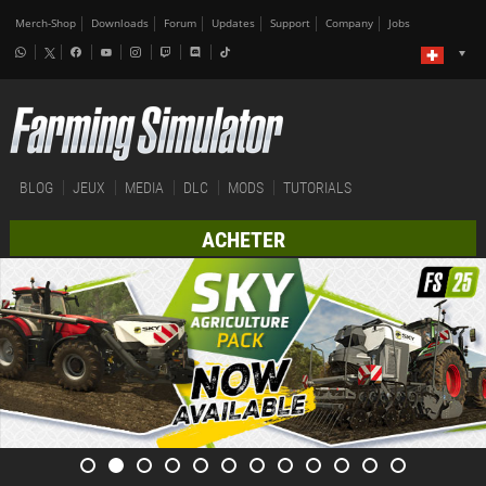
Merch-Shop
Downloads
Forum
Updates
Support
Company
Jobs
BLOG
JEUX
MEDIA
DLC
MODS
TUTORIALS
ACHETER