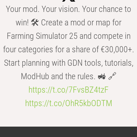
Your mod. Your vision. Your chance to
win! 🛠️ Create a mod or map for
Farming Simulator 25 and compete in
four categories for a share of €30,000+.
Start planning with GDN tools, tutorials,
ModHub and the rules. 🚜 🔗
https://t.co/7FvsBZ4tzF
https://t.co/OhR5kbODTM