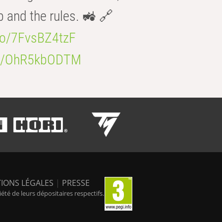
b and the rules. 🚜 🔗
.co/7FvsBZ4tzF
.co/OhR5kbODTM
IONS LÉGALES
|
PRESSE
é de leurs dépositaires respectifs.