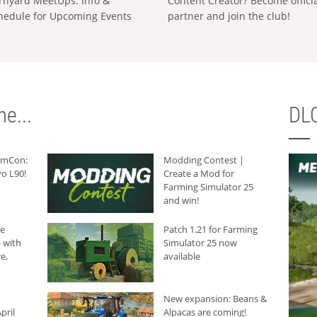
rnyard MeetUps: Info &
Content Creator? Become offici
hedule for Upcoming Events
partner and join the club!
e...
DLC
armCon:
Modding Contest |
o L90!
Create a Mod for
Farming Simulator 25
and win!
he
Patch 1.21 for Farming
 with
Simulator 25 now
e,
available
New expansion: Beans &
pril
Alpacas are coming!