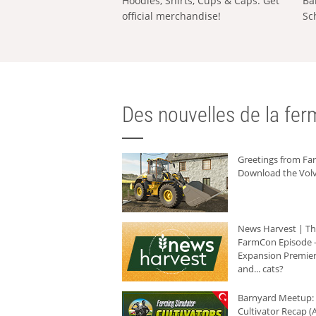
Hoodies, Shirts, Cups & Caps: Get
Ba
official merchandise!
Sc
Des nouvelles de la ferm
Greetings from F
Download the Volv
News Harvest | T
FarmCon Episode -
Expansion Premier
and... cats?
Barnyard Meetup:
Cultivator Recap (A