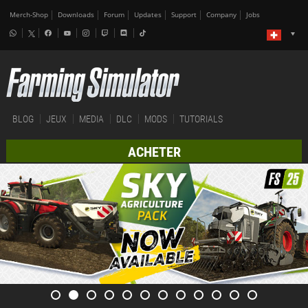
Merch-Shop
Downloads
Forum
Updates
Support
Company
Jobs
BLOG
JEUX
MEDIA
DLC
MODS
TUTORIALS
ACHETER