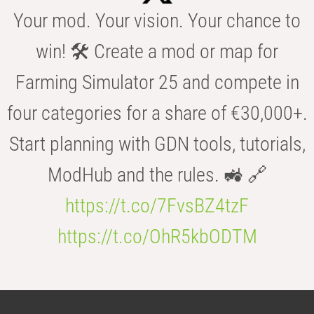
Your mod. Your vision. Your chance to
win! 🛠️ Create a mod or map for
Farming Simulator 25 and compete in
four categories for a share of €30,000+.
Start planning with GDN tools, tutorials,
ModHub and the rules. 🚜 🔗
https://t.co/7FvsBZ4tzF
https://t.co/OhR5kbODTM