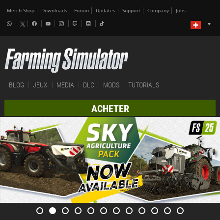
Merch-Shop
Downloads
Forum
Updates
Support
Company
Jobs
BLOG
JEUX
MEDIA
DLC
MODS
TUTORIALS
ACHETER