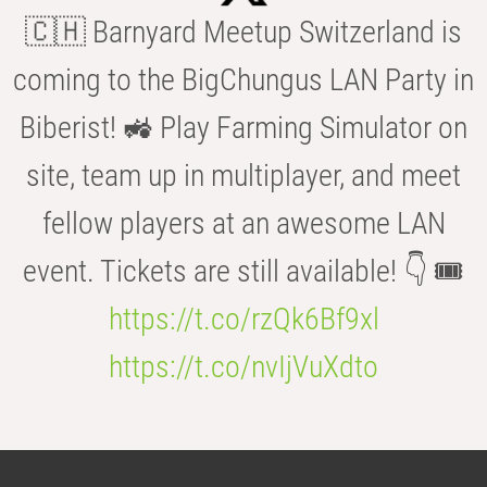
🇨🇭 Barnyard Meetup Switzerland is
coming to the BigChungus LAN Party in
Biberist! 🚜 Play Farming Simulator on
site, team up in multiplayer, and meet
fellow players at an awesome LAN
event. Tickets are still available! 👇 🎟️
https://t.co/rzQk6Bf9xl
https://t.co/nvIjVuXdto