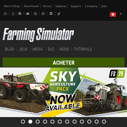
Merch-Shop
Downloads
Forum
Updates
Support
Company
Jobs
BLOG
JEUX
MEDIA
DLC
MODS
TUTORIALS
ACHETER