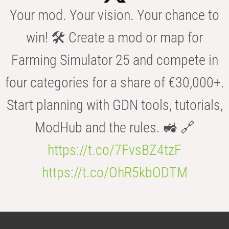
Your mod. Your vision. Your chance to
win! 🛠️ Create a mod or map for
Farming Simulator 25 and compete in
four categories for a share of €30,000+.
Start planning with GDN tools, tutorials,
ModHub and the rules. 🚜 🔗
https://t.co/7FvsBZ4tzF
https://t.co/OhR5kbODTM