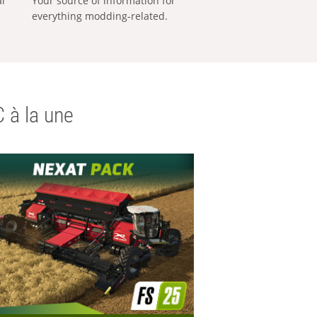
al
Your source of information for
everything modding-related.
 à la une