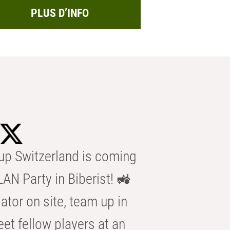
PLUS D’INFO
p Switzerland is coming
AN Party in Biberist! 🚜
ator on site, team up in
eet fellow players at an