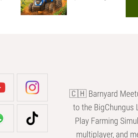
🇨🇭 Barnyard Meetu
to the BigChungus L
Play Farming Simul
multiplayer, and m