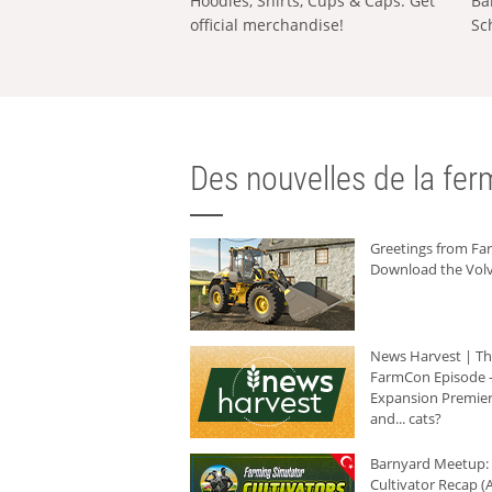
Hoodies, Shirts, Cups & Caps: Get
Ba
official merchandise!
Sc
Des nouvelles de la ferm
Greetings from F
Download the Volv
News Harvest | T
FarmCon Episode -
Expansion Premier
and... cats?
Barnyard Meetup:
Cultivator Recap (A