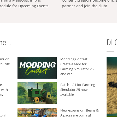
rnyard MeetUps: Info &
Content Creator? Become offici
hedule for Upcoming Events
partner and join the club!
e...
DLC
armCon:
Modding Contest |
o L90!
Create a Mod for
Farming Simulator 25
and win!
he
Patch 1.21 for Farming
 with
Simulator 25 now
e,
available
New expansion: Beans &
pril
Alpacas are coming!