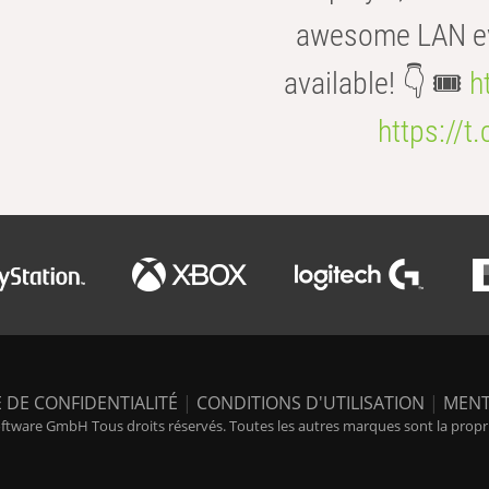
awesome LAN even
available! 👇 🎟️
h
https://t
 DE CONFIDENTIALITÉ
|
CONDITIONS D'UTILISATION
|
MENT
tware GmbH Tous droits réservés. Toutes les autres marques sont la propriét