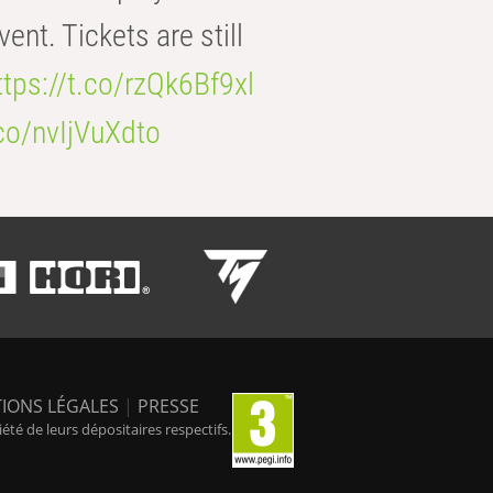
t. Tickets are still
ttps://t.co/rzQk6Bf9xl
.co/nvIjVuXdto
IONS LÉGALES
|
PRESSE
é de leurs dépositaires respectifs.