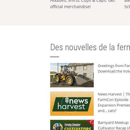
Hoodies, Shirts, Cups & Caps: Get
Ba
official merchandise!
Sc
Des nouvelles de la ferm
Greetings from F
Download the Volv
News Harvest | T
FarmCon Episode -
Expansion Premier
and... cats?
Barnyard Meetup:
Cultivator Recap (A