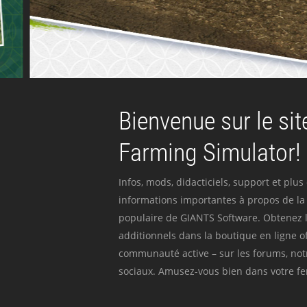
Bienvenue sur le site
Farming Simulator!
Infos, mods, didacticiels, support et plus
informations importantes à propos de la 
populaire de GIANTS Software. Obtenez l
additionnels dans la boutique en ligne off
communauté active – sur les forums, not
sociaux. Amusez-vous bien dans votre fer