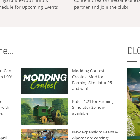
rnyard MeetUps: Info &
Content Creator? Become offici
hedule for Upcoming Events
partner and join the club!
e...
DLC
armCon:
Modding Contest |
o L90!
Create a Mod for
Farming Simulator 25
and win!
he
Patch 1.21 for Farming
 with
Simulator 25 now
e,
available
New expansion: Beans &
pril
Alpacas are coming!