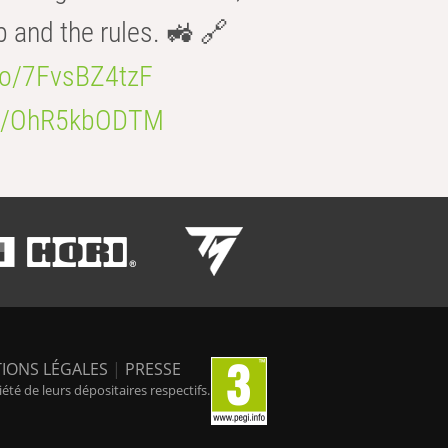
b and the rules. 🚜 🔗
.co/7FvsBZ4tzF
.co/OhR5kbODTM
IONS LÉGALES
|
PRESSE
é de leurs dépositaires respectifs.