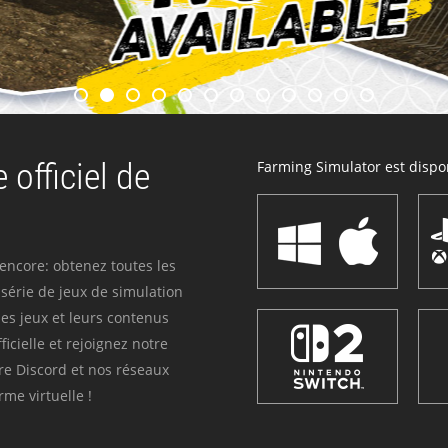
 officiel de
Farming Simulator est dispon
 encore: obtenez toutes les
série de jeux de simulation
es jeux et leurs contenus
icielle et rejoignez notre
re Discord et nos réseaux
me virtuelle !