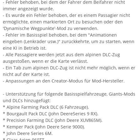
- Fehler behoben, bei dem der Fahrer dem Beifahrer nicht
immer angezeigt wurde.
- Es wurde ein Fehler behoben, der es einem Passagier nicht
ermöglichte, einen markierten Ort zu besuchen oder den
'Dynamische Wegpunkte'-Mod zu verwenden.
- Fehler im Basisspiel behoben, bei dem "Animationen
eingeben (Lenkräder usw.)" zurückkehrte, um zu starten, wenn
eine KI in Betrieb ist.
- Alle Passagiere werden jetzt aus dem alpinen DLC-Zug
ausgestoßen, wenn er die Karte verlässt.
- Ein Tab zum alpinen DLC-Zug ist nicht mehr möglich, wenn er
nicht auf der Karte ist.
- Anpassungen an den Creator-Modus für Mod-Hersteller.
- Unterstützung für folgende Basisspielfahrzeuge, Giants-Mods
und DLCs hinzugefügt:
* Alpine Farming Pack DLC (6 Fahrzeuge).
* Bourgault Pack DLC (John DeereSeries 9 RX).
* Precision Farming DLC ​​(John Deere XUV865M).
* Kemper Pack (John Deere Serie 9000).
* John Deere Series 6M.
* Claas Axion 960TT.