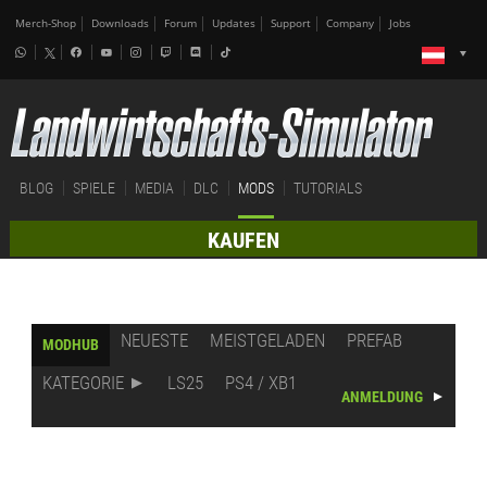
Merch-Shop
Downloads
Forum
Updates
Support
Company
Jobs
BLOG
SPIELE
MEDIA
DLC
MODS
TUTORIALS
KAUFEN
NEUESTE
MEISTGELADEN
PREFAB
MODHUB
KATEGORIE
LS25
PS4 / XB1
ANMELDUNG