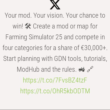
Your mod. Your vision. Your chance to
win! 🛠️ Create a mod or map for
Farming Simulator 25 and compete in
four categories for a share of €30,000+.
Start planning with GDN tools, tutorials,
ModHub and the rules. 🚜 🔗
https://t.co/7FvsBZ4tzF
https://t.co/OhR5kbODTM