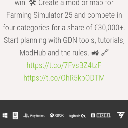
win! 🛠️ Create a mod or map for
Farming Simulator 25 and compete in
four categories for a share of €30,000+.
Start planning with GDN tools, tutorials,
ModHub and the rules. 🚜 🔗
https://t.co/7FvsBZ4tzF
https://t.co/OhR5kbODTM