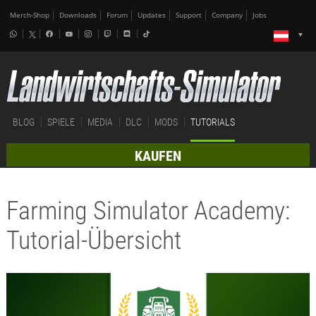
Merch-Shop
Downloads
Forum
Updates
Support
Company
Jobs
BLOG
SPIELE
MEDIA
DLC
MODS
TUTORIALS
KAUFEN
Farming Simulator Academy:
Tutorial-Übersicht