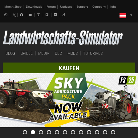
Merch-Shop
Downloads
Forum
Updates
Support
Company
Jobs
BLOG
SPIELE
MEDIA
DLC
MODS
TUTORIALS
KAUFEN