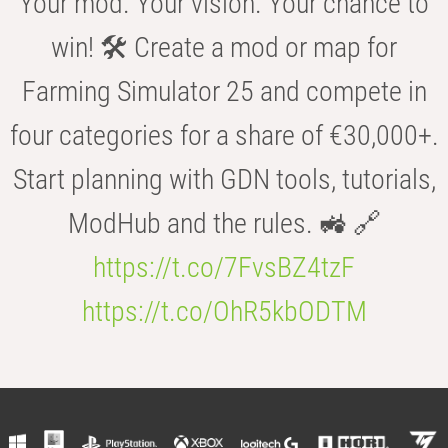
Your mod. Your vision. Your chance to
win! 🛠️ Create a mod or map for
Farming Simulator 25 and compete in
four categories for a share of €30,000+.
Start planning with GDN tools, tutorials,
ModHub and the rules. 🚜 🔗
https://t.co/7FvsBZ4tzF
https://t.co/OhR5kbODTM