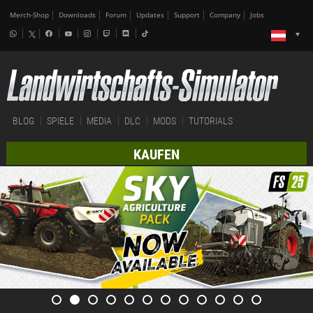
Merch-Shop
Downloads
Forum
Updates
Support
Company
Jobs
BLOG
SPIELE
MEDIA
DLC
MODS
TUTORIALS
KAUFEN