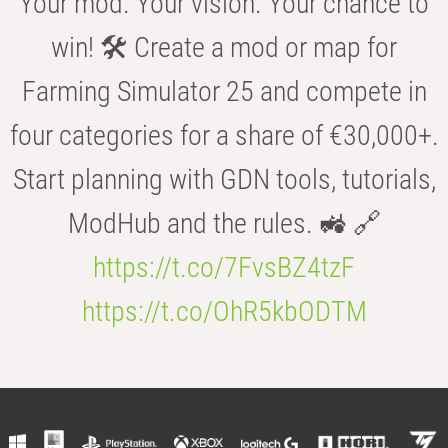
Your mod. Your vision. Your chance to
win! 🛠️ Create a mod or map for
Farming Simulator 25 and compete in
four categories for a share of €30,000+.
Start planning with GDN tools, tutorials,
ModHub and the rules. 🚜 🔗
https://t.co/7FvsBZ4tzF
https://t.co/OhR5kbODTM