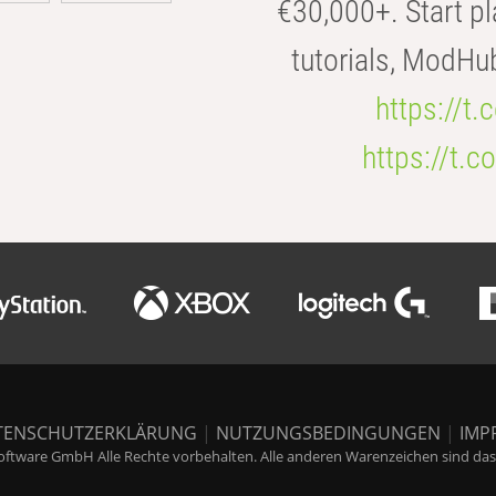
€30,000+. Start pl
tutorials, ModHu
https://t
https://t
TENSCHUTZERKLÄRUNG
|
NUTZUNGSBEDINGUNGEN
|
IMP
ftware GmbH Alle Rechte vorbehalten. Alle anderen Warenzeichen sind das E