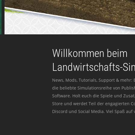
Willkommen beim
Landwirtschafts-Si
News, Mods, Tutorials, Support & mehr: 
die beliebte Simulationsreihe von Publi
Software. Holt euch die Spiele und Zusat
Store und werdet Teil der engagierten 
Discord und Social Media. Viel Spaß auf v