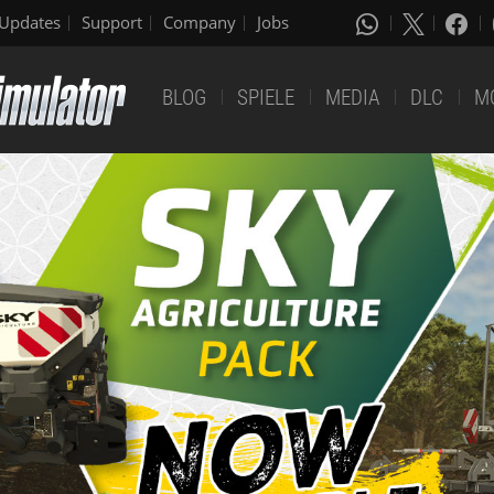
Updates
Support
Company
Jobs
BLOG
SPIELE
MEDIA
DLC
M