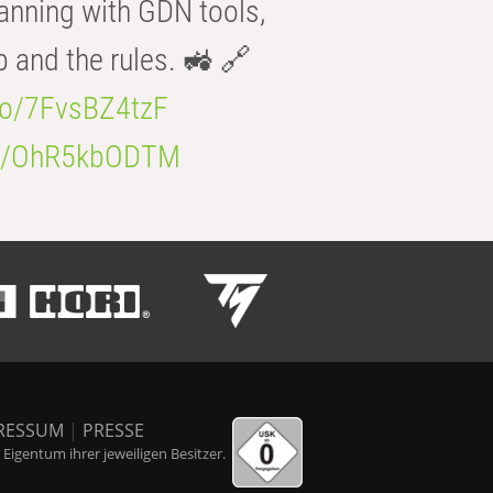
anning with GDN tools,
b and the rules. 🚜 🔗
.co/7FvsBZ4tzF
.co/OhR5kbODTM
RESSUM
|
PRESSE
igentum ihrer jeweiligen Besitzer.