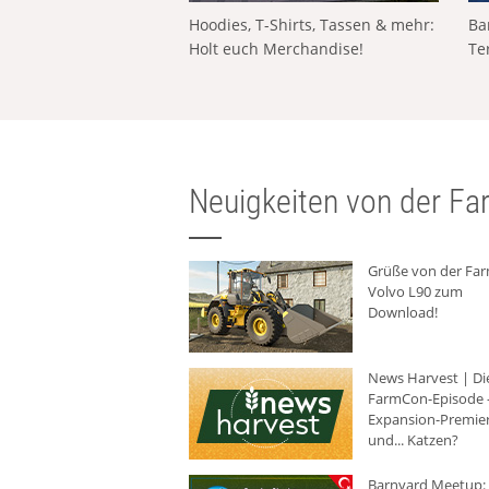
Hoodies, T-Shirts, Tassen & mehr:
Ba
Holt euch Merchandise!
Te
Neuigkeiten von der Far
Grüße von der Fa
Volvo L90 zum
Download!
News Harvest | Di
FarmCon-Episode -
Expansion-Premie
und... Katzen?
Barnyard Meetup: