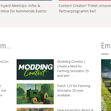
rnyard MeetUps: Infos &
Content Creator? Tretet unser
rmine für kommende Events
Partnerprogramm bei!
m...
Em
rmCon:
Modding Contest |
Create a Mod for
Farming Simulator 25
and win!
e
Patch 1.21 for Farming
 mit
Simulator 25 now
re
available
New expansion: Beans &