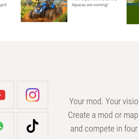
pril
Alpacas are coming!
Your mod. Your visio
Create a mod or map 
and compete in four 