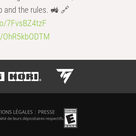
b and the rules. 🚜 🔗
.co/7FvsBZ4tzF
.co/OhR5kbODTM
IONS LÉGALES
|
PRESSE
é de leurs dépositaires respectifs.