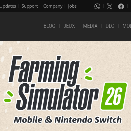
Updates
Support
Company
Jobs
BLOG
JEUX
MEDIA
DLC
MO