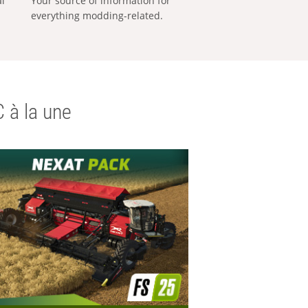
al
Your source of information for
everything modding-related.
 à la une