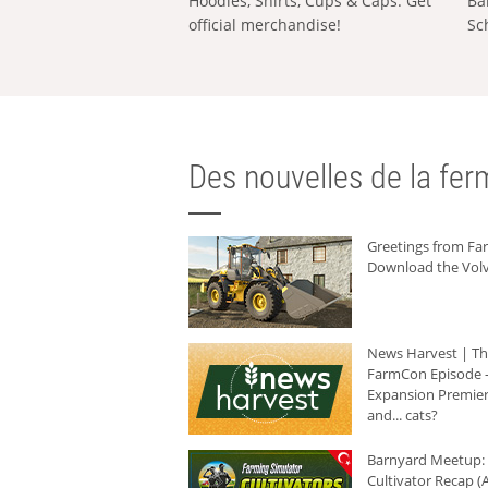
Hoodies, Shirts, Cups & Caps: Get
Ba
official merchandise!
Sc
Des nouvelles de la ferm
Greetings from F
Download the Volv
News Harvest | T
FarmCon Episode -
Expansion Premier
and... cats?
Barnyard Meetup:
Cultivator Recap (A