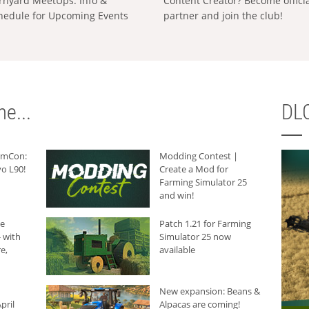
rnyard MeetUps: Info &
Content Creator? Become offici
hedule for Upcoming Events
partner and join the club!
e...
DLC
armCon:
Modding Contest |
o L90!
Create a Mod for
Farming Simulator 25
and win!
he
Patch 1.21 for Farming
 with
Simulator 25 now
e,
available
New expansion: Beans &
pril
Alpacas are coming!