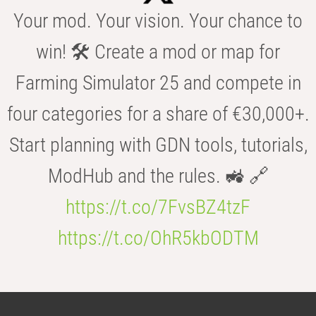
Your mod. Your vision. Your chance to
win! 🛠️ Create a mod or map for
Farming Simulator 25 and compete in
four categories for a share of €30,000+.
Start planning with GDN tools, tutorials,
ModHub and the rules. 🚜 🔗
https://t.co/7FvsBZ4tzF
https://t.co/OhR5kbODTM