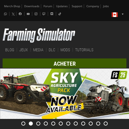
Merch-Shop
Downloads
Forum
Updates
Support
Company
Jobs
BLOG
JEUX
MEDIA
DLC
MODS
TUTORIALS
ACHETER